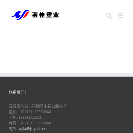
跳
到
内
容
联系我们：
江苏省盐城市亭湖区永新公路18号
座机: （0515）88530560
手机: 18936311518
传真: （0515）88530560
电邮:
yujia@js-yujia.net