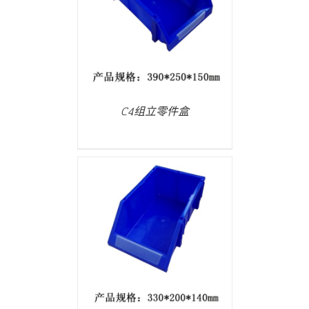
/
详情
C4组立零件盒
/
详情