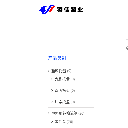
跳
到
内
容
产品类别
塑料托盘
(0)
九脚托盘
(0)
双面托盘
(0)
川字托盘
(0)
塑料周转物流箱
(20)
零件盒
(20)