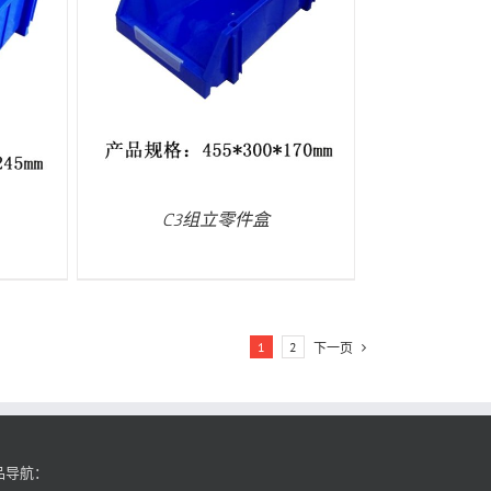
C3组立零件盒
1
2
下一页
品导航：