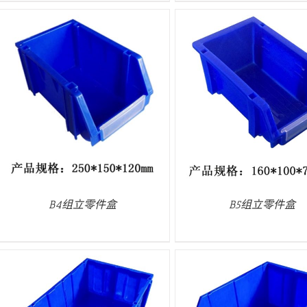
购买产品
/
详情
购买产品
/
详情
B4组立零件盒
B5组立零件盒