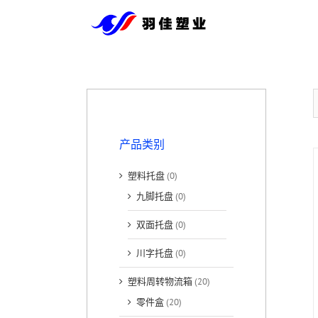
跳
到
内
容
产品类别
塑料托盘
(0)
九脚托盘
(0)
双面托盘
(0)
购买产品
/
详情
川字托盘
(0)
塑料周转物流箱
(20)
零件盒
(20)