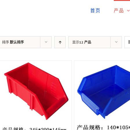
首页
产品
排序
默认排序
显示
12 产品
购买产品
/
详情
购买产品
/
详情