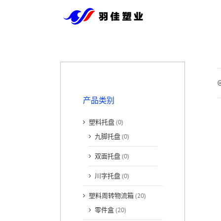
跳
到
内
容
产品类别
塑料托盘
(0)
九脚托盘
(0)
双面托盘
(0)
川字托盘
(0)
塑料周转物流箱
(20)
零件盒
(20)